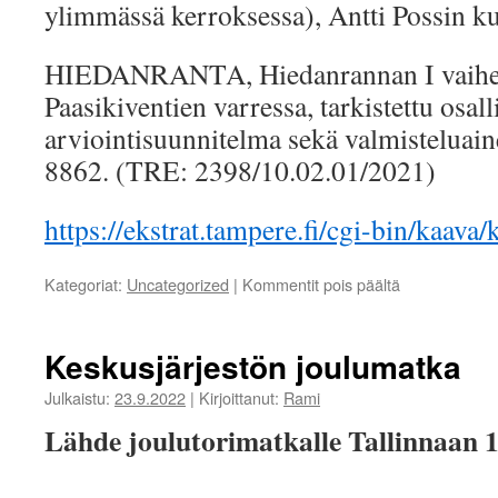
ylimmässä kerroksessa), Antti Possin ku
HIEDANRANTA, Hiedanrannan I vaiheen 
Paasikiventien varressa, tarkistettu osall
arviointisuunnitelma sekä valmisteluain
8862. (TRE: 2398/10.02.01/2021)
https://ekstrat.tampere.fi/cgi-bin/kaav
artikkelissa
Kategoriat:
Uncategorized
|
Kommentit pois päältä
Yleisötilaisuu
Keskusjärjestön joulumatka
Julkaistu:
23.9.2022
|
Kirjoittanut:
Rami
Lähde joulutorimatkalle Tallinnaan 1