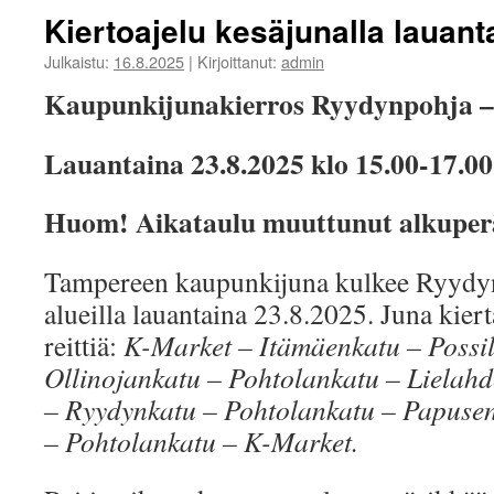
MUISTELEM
Kiertoajelu kesäjunalla lauant
LIELAHTEA
Julkaistu:
16.8.2025
|
Kirjoittanut:
admin
Kaupunkijunakierros Ryydynpohja –
Lauantaina 23.8.2025 klo 15.00-17.00
Huom! Aikataulu muuttunut alkuperä
Tampereen kaupunkijuna kulkee Ryydyn
alueilla lauantaina 23.8.2025. Juna kiert
reittiä:
K-Market – Itämäenkatu – Possi
Ollinojankatu – Pohtolankatu – Lielahd
– Ryydynkatu – Pohtolankatu – Papusen
– Pohtolankatu – K-Market.