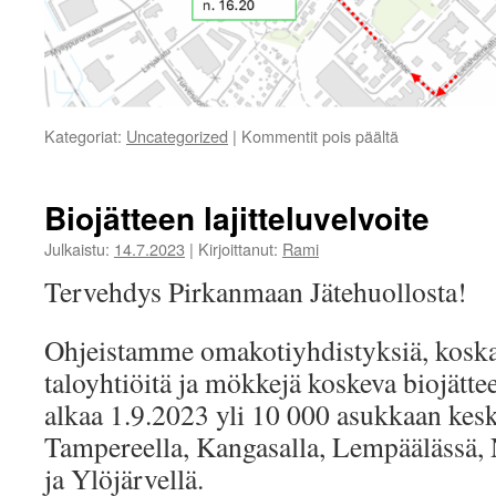
artikkelissa
Kategoriat:
Uncategorized
|
Kommentit pois päältä
Kiertoajelu
kesäjunalla
lauantaina
Biojätteen lajitteluvelvoite
23.8.2025
Julkaistu:
14.7.2023
|
Kirjoittanut:
Rami
Tervehdys Pirkanmaan Jätehuollosta!
Ohjeistamme omakotiyhdistyksiä, koska 
taloyhtiöitä ja mökkejä koskeva biojättee
alkaa 1.9.2023 yli 10 000 asukkaan kes
Tampereella, Kangasalla, Lempäälässä, N
ja Ylöjärvellä.