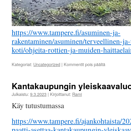
https://www.tampere.fi/asuminen-ja-
rakentaminen/asuminen/terveellinen-ja-
koti/ohjeita-rottien-ja-muiden-haittaela
artikkelissa
Kategoriat:
Uncategorized
|
Kommentit pois päältä
Rottia
Kantakaupungin yleiskaavaluo
Julkaistu:
9.3.2023
|
Kirjoittanut:
Rami
Käy tutustumassa
https://www.tampere.fi/ajankohtaista/2
paatti-asettaa-kantakaupungin-yleiskaa