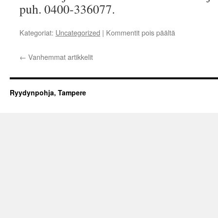
puh. 0400-336077.
artikkelissa
Kategoriat:
Uncategorized
|
Kommentit pois päältä
Keskusjärjest
joulumatka
←
Vanhemmat artikkelit
Ryydynpohja, Tampere