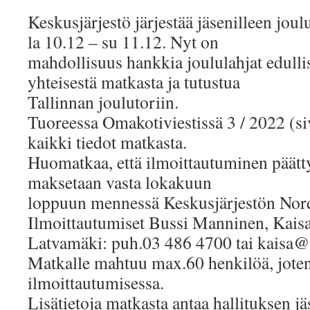
Keskusjärjestö järjestää jäsenilleen jou
la 10.12 – su 11.12. Nyt on
mahdollisuus hankkia joululahjat edullise
yhteisestä matkasta ja tutustua
Tallinnan joulutoriin.
Tuoreessa Omakotiviestissä 3 / 2022 (si
kaikki tiedot matkasta.
Huomatkaa, että ilmoittautuminen päät
maksetaan vasta lokakuun
loppuun mennessä Keskusjärjestön Nordea
Ilmoittautumiset Bussi Manninen, Kais
Latvamäki: puh.03 486 4700 tai kaisa@
Matkalle mahtuu max.60 henkilöä, joten
ilmoittautumisessa.
Lisätietoja matkasta antaa hallituksen j