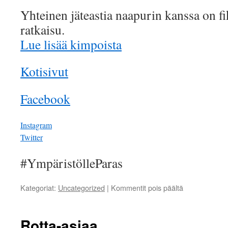
Yhteinen jäteastia naapurin kanssa on fi
ratkaisu.
Lue lisää kimpoista
Kotisivut
Facebook
Instagram
Twitter
#YmpäristölleParas
artikkelissa
Kategoriat:
Uncategorized
|
Kommentit pois päältä
Biojätteen
lajitteluvelvoit
Rotta-asiaa