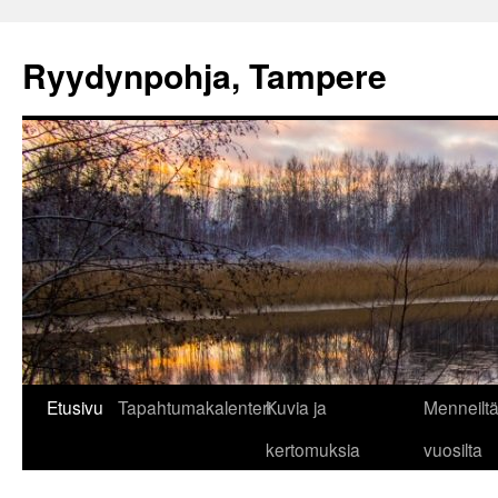
Ryydynpohja, Tampere
Siirry
Etusivu
Tapahtumakalenteri
Kuvia ja
Menneilt
sisältöön
kertomuksia
vuosilta