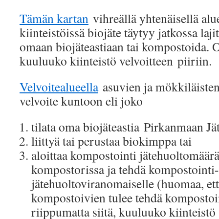
Tämän kartan
vihreällä yhtenäisellä al
kiinteistöissä biojäte täytyy jatkossa laji
omaan biojäteastiaan tai kompostoida. Os
kuuluuko kiinteistö velvoitteen piiriin.
Velvoitealueella
asuvien ja mökkiläisten
velvoite kuntoon eli joko
tilata oma biojäteastia Pirkanmaan Jä
liittyä tai perustaa biokimppa tai
aloittaa kompostointi jätehuoltomäär
kompostorissa ja tehdä kompostointi-
jätehuoltoviranomaiselle (huomaa, ett
kompostoivien tulee tehdä kompostoi
riippumatta siitä, kuuluuko kiinteistö