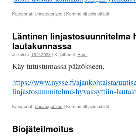
artikkelissa
Kategoriat:
Uncategorized
|
Kommentit pois päältä
Kantakaupun
yleiskaavaluo
nähtävillä
Läntinen linjastosuunnitelma 
lautakunnassa
Julkaistu:
16.2.2023
|
Kirjoittanut:
Rami
Käy tutustumassa päätökseen.
https://www.nysse.fi/ajankohtaista/uutise
linjastosuunnitelma-hyvaksyttiin-lauta
artikkelissa
Kategoriat:
Uncategorized
|
Kommentit pois päältä
Läntinen
linjastosuunn
hyväksyttiin
Biojäteilmoitus
lautakunnass