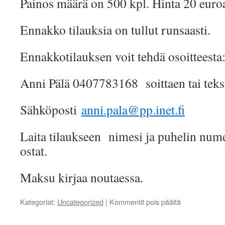
Painos määrä on 500 kpl. Hinta 20 euro
Ennakko tilauksia on tullut runsaasti.
Ennakkotilauksen voit tehdä osoitteesta
Anni Pälä 0407783168 soittaen tai teksti
Sähköposti
anni.pala@pp.inet.fi
Laita tilaukseen nimesi ja puhelin nume
ostat.
Maksu kirjaa noutaessa.
artikkelissa
Kategoriat:
Uncategorized
|
Kommentit pois päältä
MEIDÄN
SAKKI-