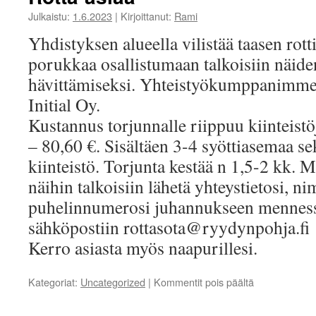
Julkaistu:
1.6.2023
|
Kirjoittanut:
Rami
Yhdistyksen alueella vilistää taasen rot
porukkaa osallistumaan talkoisiin näide
hävittämiseksi. Yhteistyökumppanimme 
Initial Oy.
Kustannus torjunnalle riippuu kiinteist
– 80,60 €. Sisältäen 3-4 syöttiasemaa s
kiinteistö. Torjunta kestää n 1,5-2 kk. M
näihin talkoisiin lähetä yhteystietosi, ni
puhelinnumerosi juhannukseen menness
sähköpostiin rottasota@ryydynpohja.fi
Kerro asiasta myös naapurillesi.
artikkelissa
Kategoriat:
Uncategorized
|
Kommentit pois päältä
Rotta-
asiaa