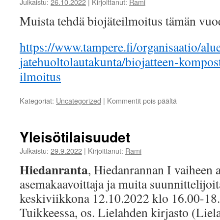
Julkaistu:
26.10.2022
|
Kirjoittanut:
Rami
Muista tehdä biojäteilmoitus tämän vuo
https://www.tampere.fi/organisaatio/alue
jatehuoltolautakunta/biojatteen-kompos
ilmoitus
artikkelissa
Kategoriat:
Uncategorized
|
Kommentit pois päältä
Biojäteilmoitu
Yleisötilaisuudet
Julkaistu:
29.9.2022
|
Kirjoittanut:
Rami
Hiedanranta
, Hiedanrannan I vaiheen
asemakaavoittaja ja muita suunnittelijoit
keskiviikkona 12.10.2022 klo 16.00-18.
Tuikkeessa, os. Lielahden kirjasto (Lie