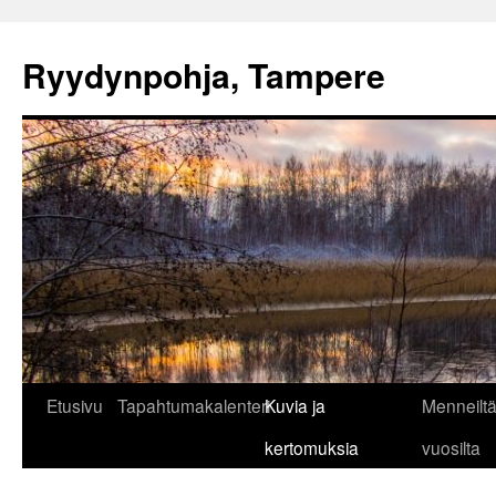
Ryydynpohja, Tampere
Siirry
Etusivu
Tapahtumakalenteri
Kuvia ja
Menneilt
sisältöön
kertomuksia
vuosilta