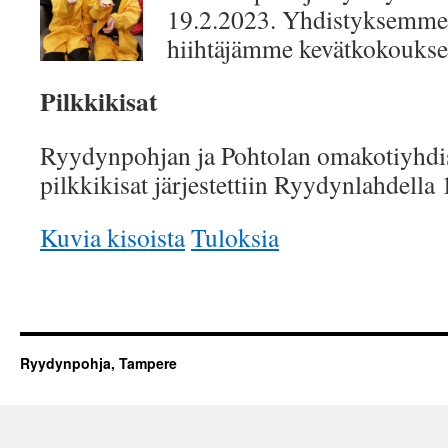
19.2.2023. Yhdistyksemme 
hiihtäjämme kevätkokoukse
Pilkkikisat
Ryydynpohjan ja Pohtolan omakotiyhdist
pilkkikisat järjestettiin Ryydynlahdella
Kuvia kisoista
Tuloksia
Ryydynpohja, Tampere