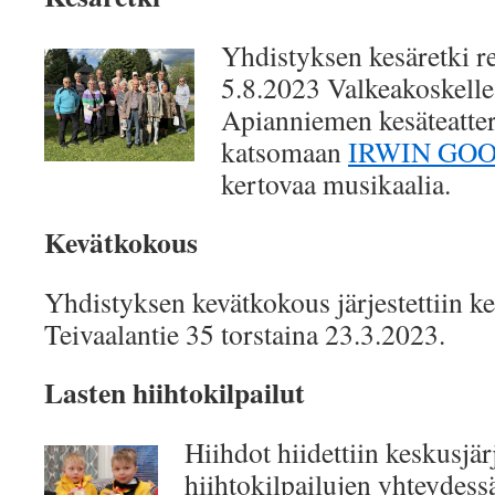
Yhdistyksen kesäretki re
5.8.2023 Valkeakoskelle
Apianniemen kesäteatter
katsomaan
IRWIN GO
kertovaa musikaalia.
Kevätkokous
Yhdistyksen kevätkokous järjestettiin k
Teivaalantie 35 torstaina 23.3.2023.
Lasten hiihtokilpailut
Hiihdot hiidettiin keskusjär
hiihtokilpailujen yhteydess