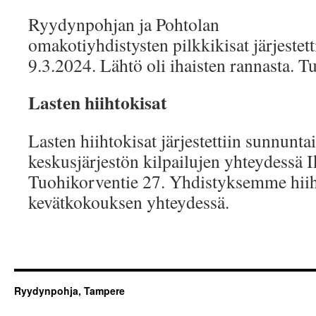
Ryydynpohjan ja Pohtolan
omakotiyhdistysten pilkkikisat järjestet
9.3.2024. Lähtö oli ihaisten rannasta. T
Lasten hiihtokisat
Lasten hiihtokisat järjestettiin sunnunt
keskusjärjestön kilpailujen yhteydessä I
Tuohikorventie 27. Yhdistyksemme hiihtä
kevätkokouksen yhteydessä.
Ryydynpohja, Tampere