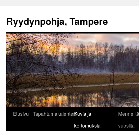
Ryydynpohja, Tampere
Siirry
Etusivu
Tapahtumakalenteri
Kuvia ja
Menneilt
sisältöön
kertomuksia
vuosilta