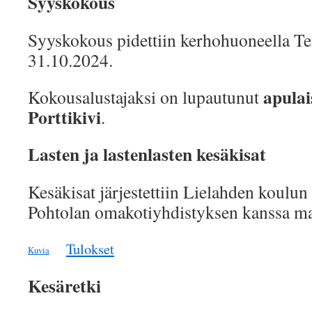
Syyskokous
Syyskokous pidettiin kerhohuoneella Tei
31.10.2024.
apulai
Kokousalustajaksi on lupautunut
Porttikivi
.
Lasten ja lastenlasten kesäkisat
Kesäkisat järjestettiin Lielahden koulun
Pohtolan omakotiyhdistyksen kanssa ma
Tulokset
Kuvia
Kesäretki