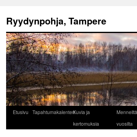
Ryydynpohja, Tampere
Siirry
Etusivu
Tapahtumakalenteri
Kuvia ja
Menneilt
sisältöön
kertomuksia
vuosilta